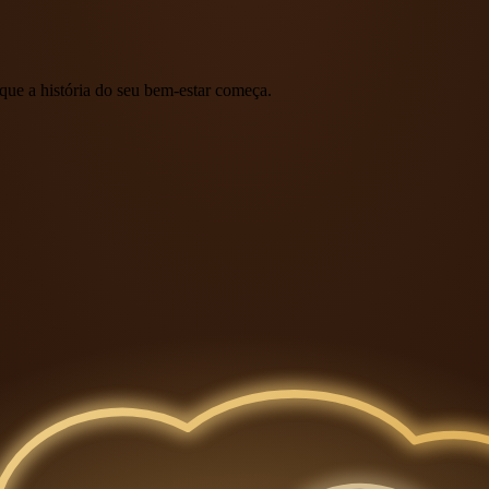
que a história do seu bem-estar começa.
m colapso, ansiedade e depressão em alta, imunidade enfraquecida,
inf