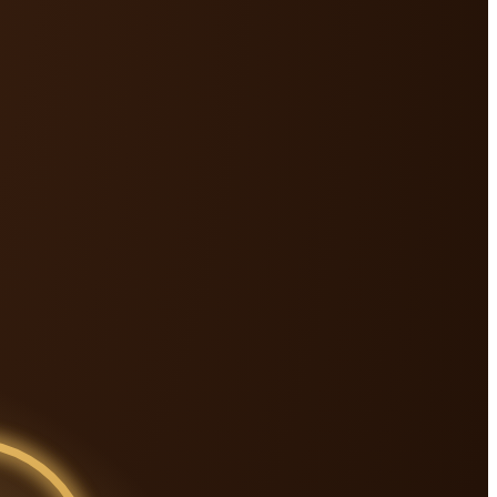
lamação sistêmica piorando
. A nutrição certa restaura o eixo.