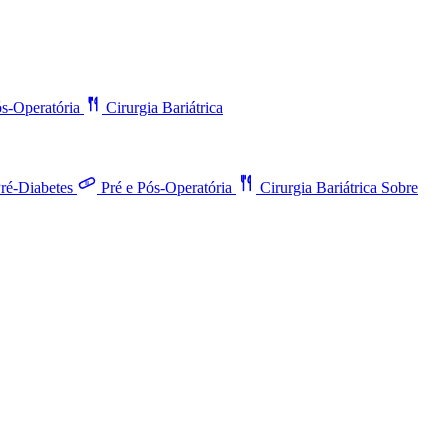
ós-Operatória
Cirurgia Bariátrica
ré-Diabetes
Pré e Pós-Operatória
Cirurgia Bariátrica
Sobre