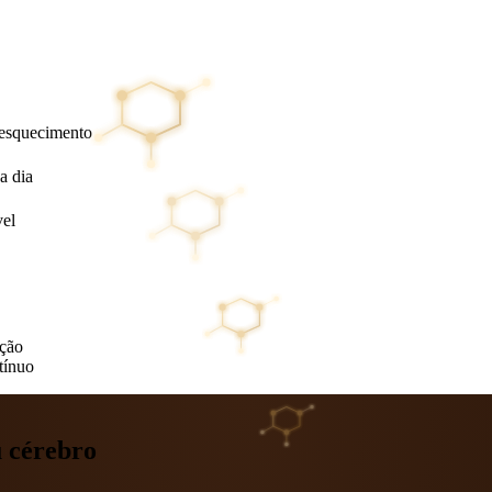
 esquecimento
a dia
vel
ição
tínuo
u cérebro