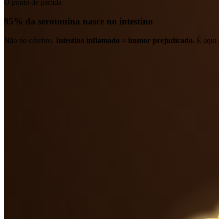
O ponto de partida
95% da serotonina nasce no intestino
Não no cérebro.
Intestino inflamado = humor prejudicado.
É aqui 
Quando o eixo desregula
O corpo inteiro sente
Sono desregulado, capacidade cognitiva em queda, ciclo circadiano e