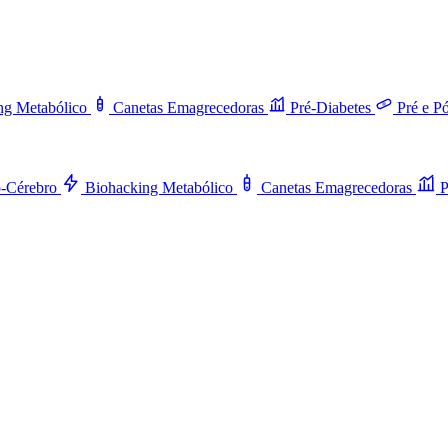
ng Metabólico
Canetas Emagrecedoras
Pré-Diabetes
Pré e P
o-Cérebro
Biohacking Metabólico
Canetas Emagrecedoras
P