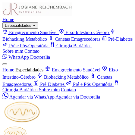
Home
Especialidades
Emagrecimento Saudável
Eixo Intestino-Cérebro
Biohacking Metabólico
Canetas Emagrecedoras
Pré-Diabetes
Pré e Pós-Operatória
Cirurgia Bariátrica
Sobre mim
Contato
WhatsApp
Doctoralia
Home
Especialidades
Emagrecimento Saudável
Eixo
Intestino-Cérebro
Biohacking Metabólico
Canetas
Emagrecedoras
Pré-Diabetes
Pré e Pós-Operatória
Cirurgia Bariátrica
Sobre mim
Contato
Agendar via WhatsApp
Agendar via Doctoralia