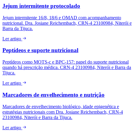
Jejum intermitente protocolado
Jejum intermitente 16/8, 18/6 e OMAD com acompanhamento
nutricional. Dra. Josiane Reichembach, CRN-4 23100984, Niterói e
Barra da Tijuca.
Ler artigo
Peptídeos e suporte nutricional
Peptídeos como MOTS-c e BPC-157: papel do suporte nutricional
quando há prescrição médica. CRN-4 23100984, Niterói e Barra da
Tijuca.
Ler artigo
Marcadores de envelhecimento e nutrição
Marcadores de envelhecimento biológico, idade epigenética e
estratégias nutricionais com Dra. Josiane Reichembach, CRN-4
23100984, Niterói e Barra da Tijuca.
Ler artigo