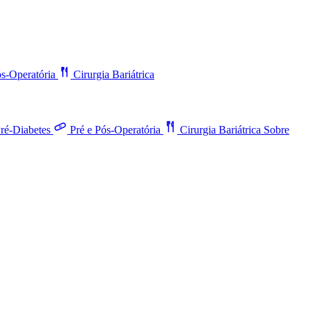
ós-Operatória
Cirurgia Bariátrica
ré-Diabetes
Pré e Pós-Operatória
Cirurgia Bariátrica
Sobre