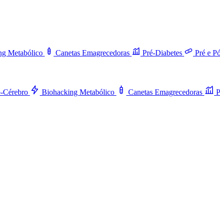
ng Metabólico
Canetas Emagrecedoras
Pré-Diabetes
Pré e P
o-Cérebro
Biohacking Metabólico
Canetas Emagrecedoras
P