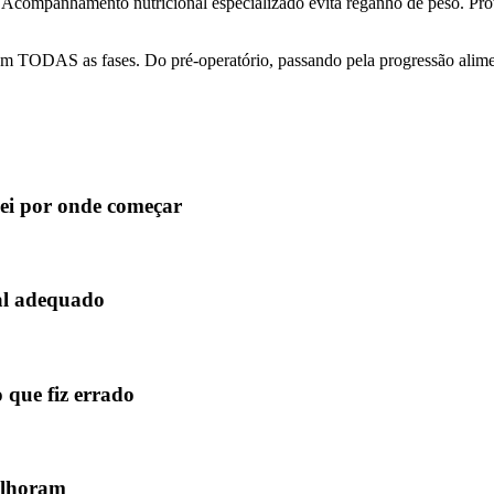
Acompanhamento nutricional especializado evita reganho de peso. Prot
 TODAS as fases. Do pré-operatório, passando pela progressão aliment
sei por onde começar
al adequado
 que fiz errado
melhoram