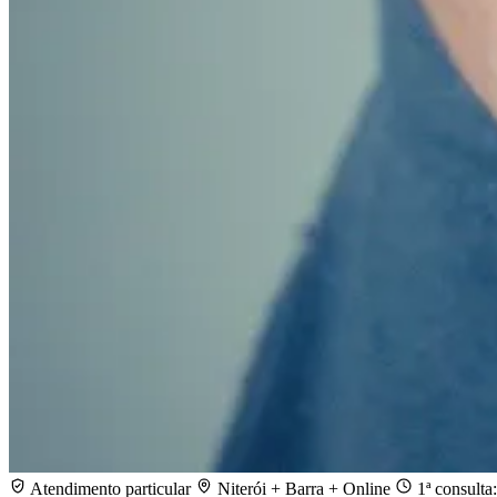
Atendimento particular
Niterói + Barra + Online
1ª consulta