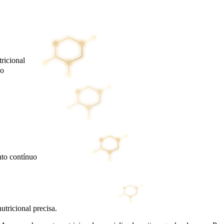
tricional
do
to contínuo
tricional precisa.