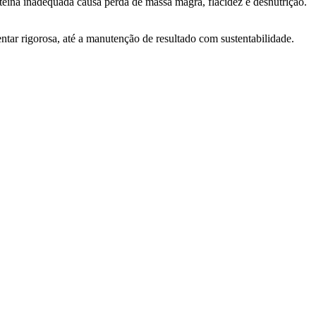
eína inadequada causa perda de massa magra, flacidez e desnutrição.
ar rigorosa, até a manutenção de resultado com sustentabilidade.