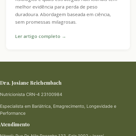
melhor evidência para perda de peso
duradoura. Abordagem baseada em ciência,
sem promessas milagrosas.
Ler artigo completo →
Dra. Josiane Reichembach
Nutricionista CRN-4 23100984
Especialista em Bariátrica, Emagrecimento, Longevidade e
Performance
Atendimento
Niterói: Rua Dr. Nilo Peçanha 133, Sala 1002 - Icaraí