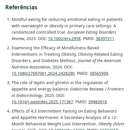
Referências
Mindful eating for reducing emotional eating in patients
with overweight or obesity in primary care settings: A
randomized controlled trial.
European Eating Disorders
Review
, 2023. DOI:
10.1002/erv.2958
. PMID:
36397211
.
Examining the Efficacy of Mindfulness-Based
Interventions in Treating Obesity, Obesity-Related Eating
Disorders, and Diabetes Mellitus.
Journal of the American
Nutrition Association
, 2024. DOI:
10.1080/27697061.2024.2428290
. PMID:
39565999
.
The role of leptin and ghrelin in the regulation of
appetite and energy balance.
Endocrine Reviews / Frontiers
in Endocrinology
, 2025. DOI:
10.1016/j.peptides.2025.171367
. PMID:
39983918
.
Effects of 4:3 Intermittent Fasting on Eating Behaviors
and Appetite Hormones: A Secondary Analysis of a 12-
Month Behavioral Weight Loss Intervention.
Obesity (Silver