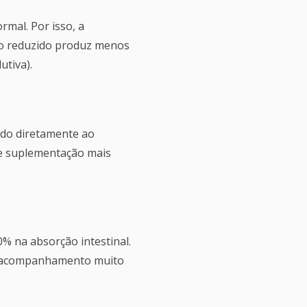
rmal. Por isso, a
o reduzido produz menos
tiva).
ado diretamente ao
de suplementação mais
% na absorção intestinal.
om acompanhamento muito