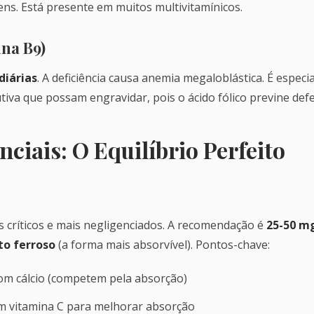
s. Está presente em muitos multivitamínicos.
ina B9)
diárias
. A deficiência causa anemia megaloblástica. É espe
iva que possam engravidar, pois o ácido fólico previne defe
ciais: O Equilíbrio Perfeito
s críticos e mais negligenciados. A recomendação é
25-50 m
to ferroso
(a forma mais absorvível). Pontos-chave:
om cálcio (competem pela absorção)
 vitamina C para melhorar absorção