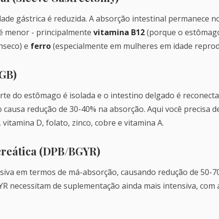
ade gástrica é reduzida. A absorção intestinal permanece no
é menor - principalmente
vitamina B12
(porque o estômag
ínseco) e
ferro
(especialmente em mulheres em idade reprodu
YGB)
arte do estômago é isolada e o intestino delgado é reconect
o causa redução de 30-40% na absorção. Aqui você precisa 
, vitamina D, folato, zinco, cobre e vitamina A.
creática (DPB/BGYR)
essiva em termos de má-absorção, causando redução de 50-70
YR necessitam de suplementação ainda mais intensiva, c